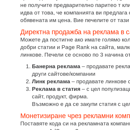
не получите предварително паритео т кл
идва от това, че компанията ви предлага 
обявената им цена. Вие печелите от тази
Директна продажба на реклама в с
Можете да постигне ако имате голямо ко
добри статии и Page Rank на сайта, мал
линкове. Печели се осново по 3 начина от
Банерна реклама
– продавате рекла
други сайтове/компании
Линк реклама
– продавате линкове с
Реклама в статия
– с цел популизац
сайт, продукт, фирма.
Възможно е да се закупи статия с це
Монетизиране чрез рекламни ком
Поставяте кода си на рекламната компан