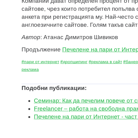
Компании дават определен процент от пр
сайтове, чрез които потребител попълва
анкета при регистрацията му. Най-често 
англоезичните сайтове. Голям такъв сай
Автор
: Атанас Димитров Шивиков
Продължение
Печелене на пари от Интер
#пари от интернет
#дропшипинг
#реклама в сайт
#банер
реклама
Подобни публикации:
Семинар: Как да печелим повече от 
Freelancer – работа на свободна пра
Печелене на пари от Интернет - част