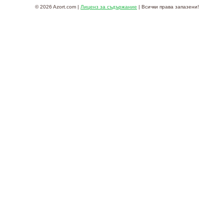
© 2026 Azort.com |
Лиценз за съдържание
| Всички права запазени!