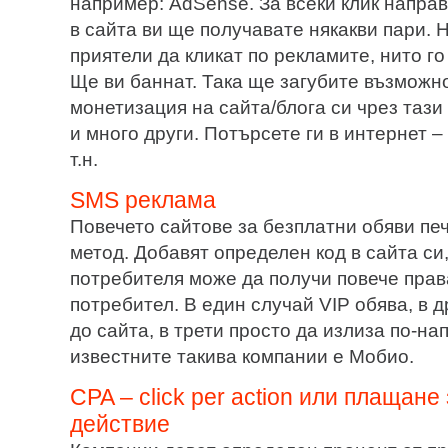
например: AdSense. За всеки клик напра
в сайта ви ще получавате някакви пари. 
приятели да кликат по рекламите, нито го
Ще ви баннат. Така ще загубите възможн
монетизация на сайта/блога си чрез таз
и много други. Потърсете ги в интернет – e
т.н.
SMS реклама
Повечето сайтове за безплатни обяви печ
метод. Добавят определен код в сайта си,
потребителя може да получи повече прав
потребител. В един случай VIP обява, в 
до сайта, в трети просто да излиза по-на
известните такива компании е Мобио.
CPA – click per action или плащан
действие