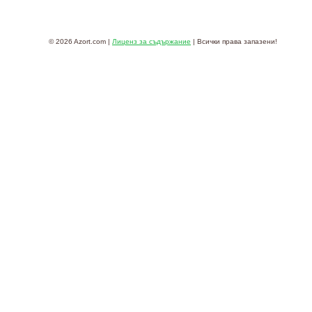
© 2026 Azort.com |
Лиценз за съдържание
| Всички права запазени!