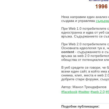
Нека направим един анализ н
създава и управлява
съдърж
При Web 1.0 потребителите с
едностранна и идва от уеб с
връзка. Съдържанието се съз
При Web 2.0 потребителите 
Основната идеология тук е, 
content
- съдържанието е съ
връзка за web 2.0 потребите
обещства от потенциални кли
В уеб средите се говори, че б
всеки един сайт, в който има
снимка, клип, места е web 2.0
добрите стари форуми, същ
Автор: Манол Трендафилов
#facebook
#twitter
#web 2.0
#
Подобни публикации: