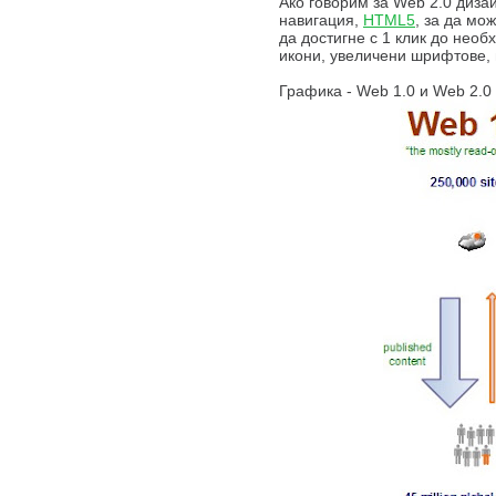
Ако говорим за Web 2.0 дизай
навигация,
HTML5
, за да мо
да достигне с 1 клик до нео
икони, увеличени шрифтове, м
Графика - Web 1.0 и Web 2.0