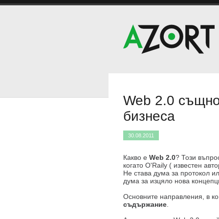
Web 2.0 същно
бизнеса
30.08.2011
Какво е
Web 2.0
? Този въпро
когато O'Raily ( известен авт
Не става дума за протокол и
дума за изцяло нова концепц
Основните направления, в ко
съдържание
.