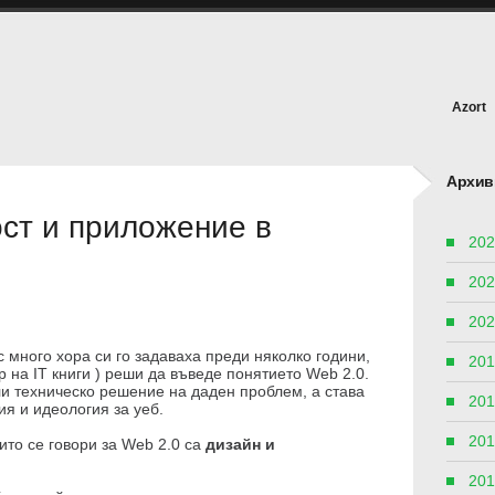
Azort
Архив
ст и приложение в
202
202
202
с много хора си го задаваха преди няколко години,
201
ор на IT книги ) реши да въведе понятието Web 2.0.
ли техническо решение на даден проблем, а става
201
ия и идеология за уеб.
201
ито се говори за Web 2.0 са
дизайн и
201