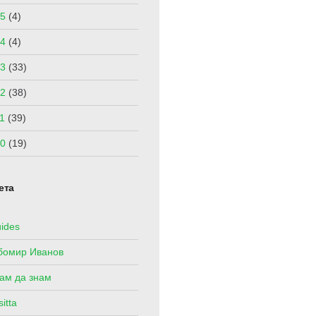
5
(4)
4
(4)
3
(33)
2
(38)
1
(39)
0
(19)
ета
ides
бомир Иванов
ам да знам
itta