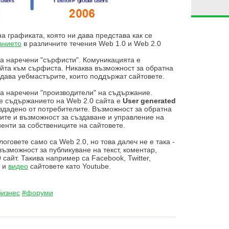
а графиката, която ни дава представа как се
анието
в различните течения Web 1.0 и Web 2.0
а наречени "сърфисти". Комуникацията е
айта към сърфиста. Никаква възможност за обратна
дава уебмастърите, които поддържат сайтовете.
са наречени "производители" на съдържание.
че съдържанието на Web 2.0 сайта е
User generated
здадено от потребителите. Възможност за обратна
лите и възможност за създаване и управление на
енти за собствениците на сайтовете.
логовете само са Web 2.0, но това далеч не е така -
 възможност за публикуване на текст, коментар,
 сайт. Такива например са Facebook, Twitter,
о и
видео
сайтовете като Youtube.
бизнес
#форуми