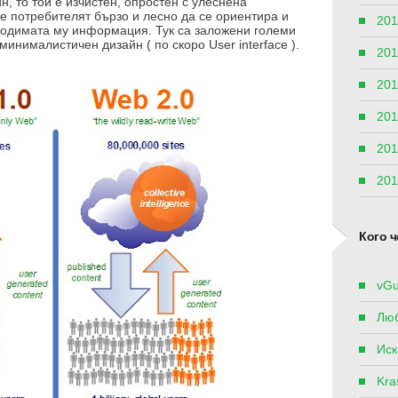
н, то той е изчистен, опростен с улеснена
же потребителят бързо и лесно да се ориентира и
201
бходимата му информация. Тук са заложени големи
инималистичен дизайн ( по скоро User interface ).
201
201
201
201
201
Кого ч
vGu
Лю
Иск
Kras