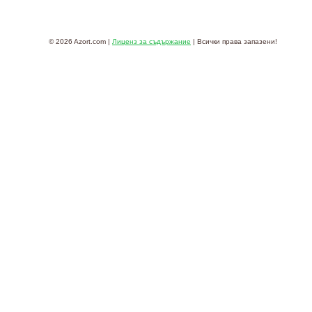
© 2026 Azort.com |
Лиценз за съдържание
| Всички права запазени!