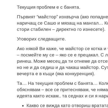
Текущия проблем е с банята.
Първият “майстор” изхвърча (ако попадн
наричащ се Сашо и мязащ на мангал… Ко
стори стабилен – директно го изнесете).
Уговорих следващите.
Ако някой Ви каже, че майстор се котка и
– посмейте му се – яко се е прецакал. С л
ринеш. Може месец да ти отнеме да отс
но не и да седиш и да чакаш майстор. Су
вечерта е в къщи (яка конкуренция).
Та… На текущия проблем с банята… Колк
обяснявам – все се притеснявам, че няма
идеята както искам.. та седнах и си я на
Какво се вижда като отвориш вратат