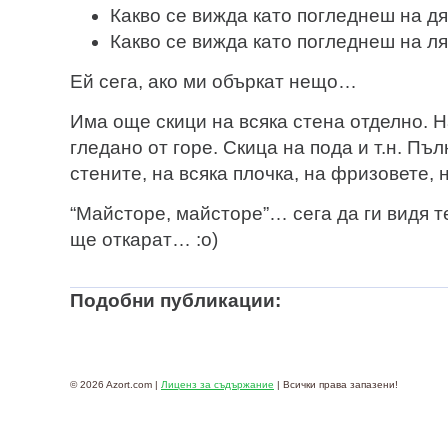
Какво се вижда като погледнеш на д
Какво се вижда като погледнеш на л
Ей сега, ако ми объркат нещо…
Има още скици на всяка стена отделно. 
гледано от горе. Скица на пода и т.н. Пъ
стените, на всяка плочка, на фризовете,
“Майсторе, майсторе”… сега да ги видя т
ще откарат… :о)
Подобни публикации:
© 2026 Azort.com |
Лиценз за съдържание
| Всички права запазени!