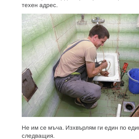
техен адрес.
Не им се мъча. Изхвърлям ги един по еди
следващия.