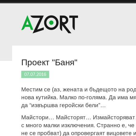
Проект "Баня"
07.07.2016
Местим се (аз, жената и бъдещото на род
нова кутийка. Малко по-голяма. Да има м
да “извършва геройски бели”…
Майстори… Майсторят… Измайсторяват…
с много малки изключения. Странно е, че 
не се пробват) да опровергаят вицовете 