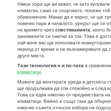
Някои хора ще ви кажат, че като купуват
климатик, само се охарчвате, понеже той 
обикновения. Макар да е вярно, че ще тр
повечко пари в началото, уредът ще се о
на времето чрез
спестяванията
, които 
занижените си сметки за ток. Това е дост
най-вече ако ще използвате инверторния
период от време и не възнамерявате да 
друго място.
Тази технология е и по-тиха
в сравнени
климатици
.
Можете да монтирате уреда в детската с
ще продължава да спи спокойно и след ка
Това са едва няколко от предимствата н
климатици. Важно е също така да обърне
няколко съвета относно избора на подх