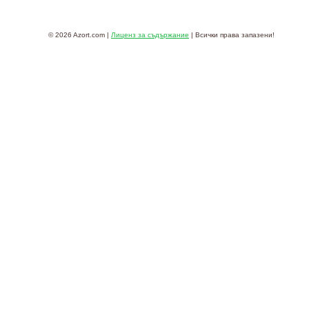
© 2026 Azort.com |
Лиценз за съдържание
| Всички права запазени!