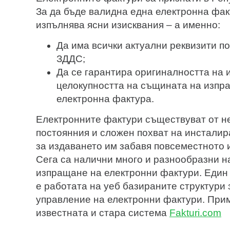
За да бъде валидна една електронна фак
изпълнява ясни изисквания – а именно:
Да има всички актуални реквизити по 
ЗДДС;
Да се гарантира оригиналността на 
целокупността на същината на изпр
електронна фактура.
Електронните фактури съществуват от не
постоянния и сложен похват на инстали
за издаването им забавя повсеместното 
Сега са налични много и разнообразни н
изпращане на електронни фактури. Един 
е работата на уеб базираните структури 
управление на електронни фактури. При
известната и стара система
Fakturi.com