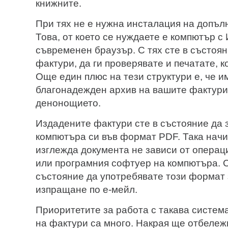
книжните.
При тях не е нужна инсталация на допъл
Това, от което се нуждаете е компютър с
съвременен браузър. С тях сте в състоя
фактури, да ги проверявате и печатате, к
Още един плюс на тези структури е, че и
благонадежден архив на вашите фактури 
денонощието.
Издадените фактури сте в състояние да 
компютъра си във формат PDF. Така начин
изглежда документа не зависи от опера
или програмния софтуер на компютъра. С
състояние да употребявате този формат 
изпращане по е-мейл.
Приоритетите за работа с такава систем
на фактури са много. Накрая ще отбележ