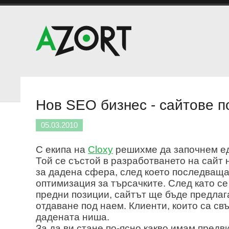
Нов SEO бизнес - сайтове п
05.03.2010
С екипа на
Cloxy
решихме да започнем ед
Той се състой в разработването на сайт
за дадена сфера, след което последващ
оптимизация за търсачките. След като с
предни позиции, сайтът ще бъде предлаг
отдаване под наем. Клиенти, които са св
дадената ниша.
За да ви стане по-ясно какво имам предв