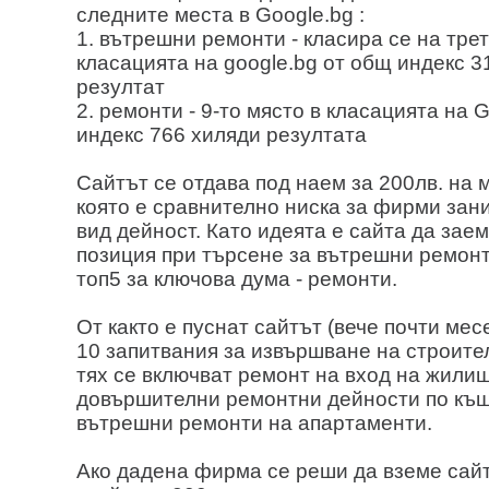
следните места в Google.bg :
1. вътрешни ремонти - класира се на трет
класацията на google.bg от общ индекс 3
резултат
2. ремонти - 9-то място в класацията на 
индекс 766 хиляди резултата
Сайтът се отдава под наем за 200лв. на 
която е сравнително ниска за фирми зан
вид дейност. Като идеята е сайта да зае
позиция при търсене за вътрешни ремонти
топ5 за ключова дума - ремонти.
От както е пуснат сайтът (вече почти ме
10 запитвания за извършване на строите
тях се включват ремонт на вход на жилищ
довършителни ремонтни дейности по къщ
вътрешни ремонти на апартаменти.
Ако дадена фирма се реши да вземе сайт