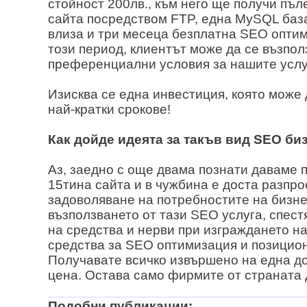
стойност 200лв., към него ще получи пъл
сайта посредством FTP, една MySQL база
влиза и три месеца безплатна SEO оптим
този период, клиентът може да се възпол
преференциални условия за нашите услу
Изисква се една инвестиция, която може 
най-кратки срокове!
Как дойде идеята за такъв вид SEO би
Аз, заедно с още двама познати даваме 
15тина сайта и в чужбина е доста разпро
задоволяване на потребностите на бизне
възползването от тази SEO услуга, спест
на средства и нерви при изграждането на
средства за SEO оптимизация и позицио
Получавате всичко извършено на една до
цена. Остава само фирмите от страната д
Подобни публикации: