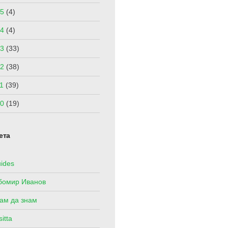
5
(4)
4
(4)
3
(33)
2
(38)
1
(39)
0
(19)
ета
ides
бомир Иванов
ам да знам
itta