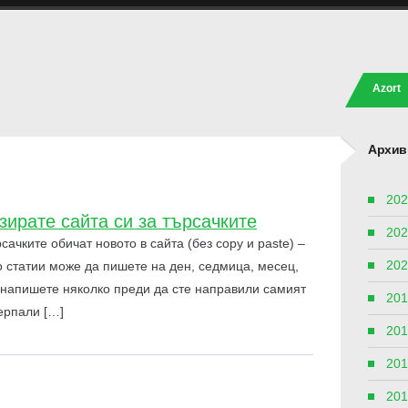
Azort
Архив
202
зирате сайта си за търсачките
202
ачките обичат новото в сайта (без copy и paste) –
202
о статии може да пишете на ден, седмица, месец,
а напишете няколко преди да сте направили самият
201
черпали […]
201
201
201