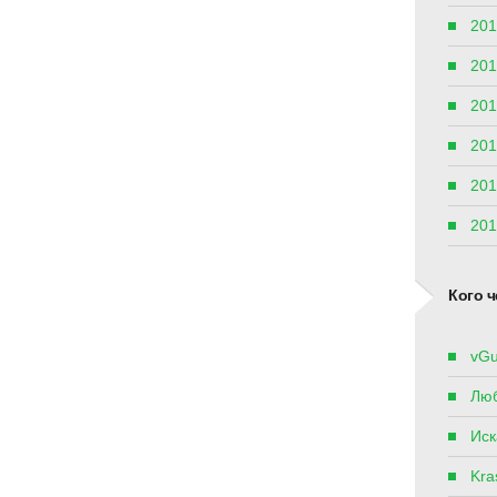
201
201
201
201
201
201
Кого ч
vGu
Лю
Иск
Kras