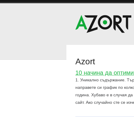
Azort
10 начина да оптими
1. Уникално съдържание. Търс
направете си график по колк
година. Хубаво е в случая д
сайт. Ако случайно сте се из